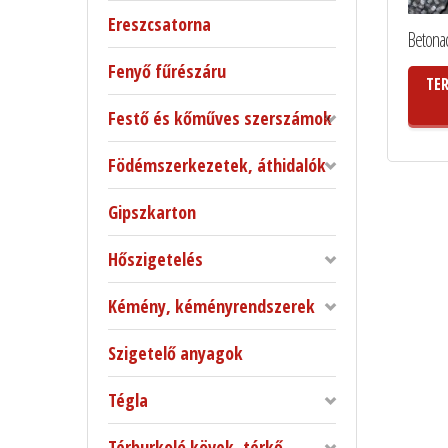
Ereszcsatorna
Betonac
Fenyő fűrészáru
TE
Festő és kőműves szerszámok
Födémszerkezetek, áthidalók
Gipszkarton
Hőszigetelés
Kémény, kéményrendszerek
Szigetelő anyagok
Tégla
Térburkoló kövek, térkő