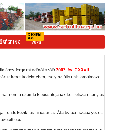
SZÉCHENYI
2020
ŐSÉGEINK
2020
általános forgalmi adóról szóló
2007. évi CXXVII.
éláruk kereskedelmében, mely az általunk forgalmazott
t már nem a számla kibocsátójának kell felszámítani, és
gal rendelkezik, és nincsen az Áfa tv.-ben szabályozott
követelhető.