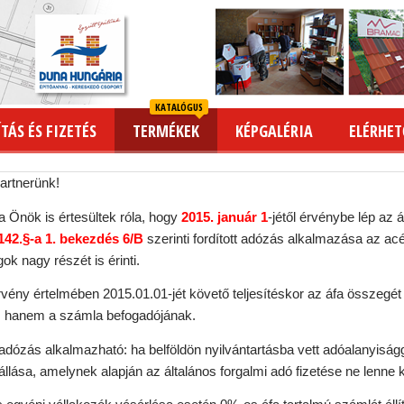
KATALÓGUS
TÁS ÉS FIZETÉS
TERMÉKEK
KÉPGALÉRIA
ELÉRHET
Partnerünk!
 Önök is értesültek róla, hogy
2015. január 1
-jétől érvénybe lép az 
142.§-a 1. bekezdés 6/B
szerinti fordított adózás alkalmazása az ac
k nagy részét is érinti.
örvény értelmében 2015.01.01-jét követő teljesítéskor az áfa összegé
i, hanem a számla befogadójának.
 adózás alkalmazható: ha belföldön nyilvántartásba vett adóalanyiság
állása, amelynek alapján az általános forgalmi adó fizetése ne lenne 