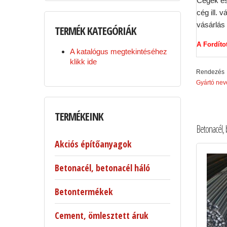
Cégek és
cég ill. 
vásárlás 
TERMÉK
KATEGÓRIÁK
A Fordíto
A katalógus megtekintéséhez
klikk ide
Rendezés
Gyártó neve
TERMÉKEINK
Betonacél, 
Akciós építőanyagok
Betonacél, betonacél háló
Betontermékek
Cement, ömlesztett áruk