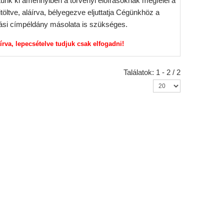
tunk ki amennyiben a törvényi előírásoknak megfelel a
kitöltve, aláírva, bélyegezve eljuttatja Cégünkhöz a
áírási címpéldány másolata is szükséges.
írva, lepecsételve tudjuk csak elfogadni!
Találatok: 1 - 2 / 2