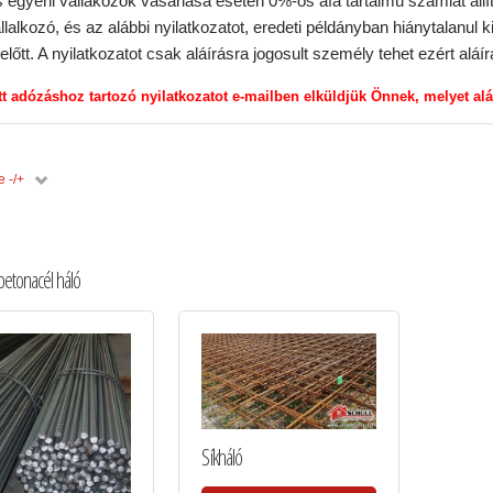
 egyéni vállakozók vásárlása esetén 0%-os áfa tartalmú számlát állí
vállalkozó, és az alábbi nyilatkozatot, eredeti példányban hiánytalanul 
előtt. A nyilatkozatot csak aláírásra jogosult személy tehet ezért al
tt adózáshoz tartozó nyilatkozatot e-mailben elküldjük Önnek, melyet alá
 -/+
betonacél háló
Síkháló