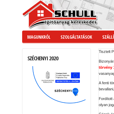
MAGUNKRÓL
SZOLGÁLTATÁSOK
SZÁLLÍ
Tisztelt 
SZÉCHENYI
2020
Bizonyára
törvény 
vasanyago
A fenti t
bevallan
Fordított
olyan jog