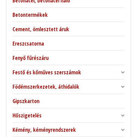
Betonacél, betonacél háló
Betontermékek
Cement, ömlesztett áruk
Ereszcsatorna
Fenyő fűrészáru
Festő és kőműves szerszámok
Födémszerkezetek, áthidalók
Gipszkarton
Hőszigetelés
Kémény, kéményrendszerek