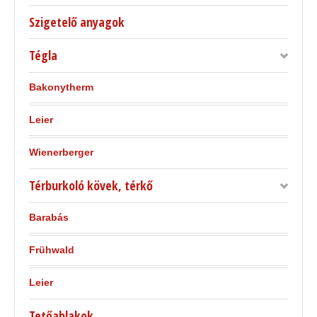
Szigetelő anyagok
Tégla
Bakonytherm
Leier
Wienerberger
Térburkoló kövek, térkő
Barabás
Frühwald
Leier
Tetőablakok