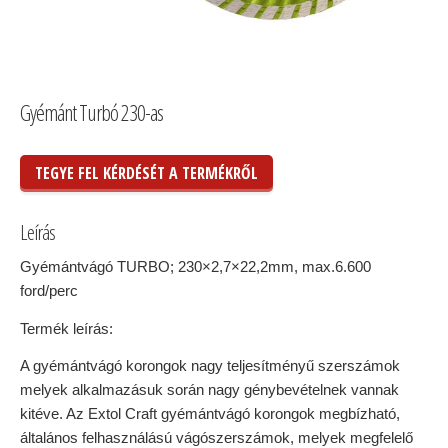
Gyémánt Turbó 230-as
TEGYE FEL KÉRDÉSÉT A TERMÉKRŐL
Leírás
Gyémántvágó TURBO; 230×2,7×22,2mm, max.6.600
ford/perc
Termék leírás:
A gyémántvágó korongok nagy teljesítményű szerszámok
melyek alkalmazásuk során nagy génybevételnek vannak
kitéve. Az Extol Craft gyémántvágó korongok megbízható,
általános felhasználású vágószerszámok, melyek megfelelő