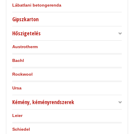
Lábatlani betongerenda
Gipszkarton
Hőszigetelés
Austrotherm
Bachl
Rockwool
Ursa
Kémény, kéményrendszerek
Leier
Schiedel