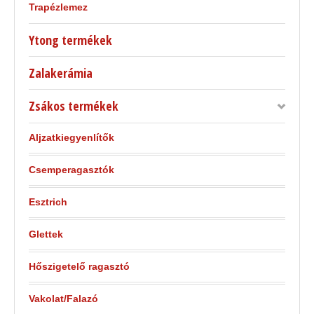
Trapézlemez
Ytong termékek
Zalakerámia
Zsákos termékek
Aljzatkiegyenlítők
Csemperagasztók
Esztrich
Glettek
Hőszigetelő ragasztó
Vakolat/Falazó