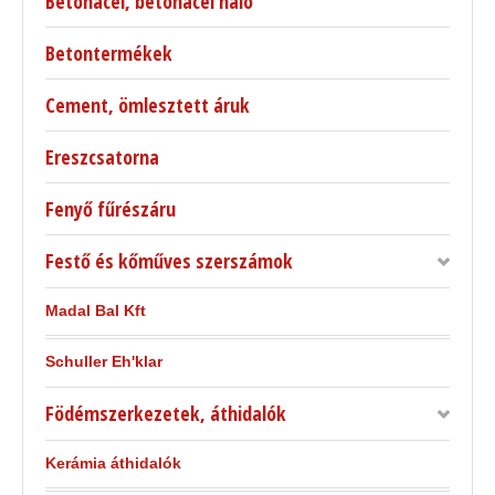
Betonacél, betonacél háló
Betontermékek
Cement, ömlesztett áruk
Ereszcsatorna
Fenyő fűrészáru
Festő és kőműves szerszámok
Madal Bal Kft
Schuller Eh'klar
Födémszerkezetek, áthidalók
Kerámia áthidalók