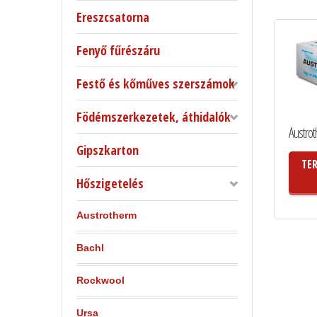
Ereszcsatorna
Fenyő fűrészáru
Festő és kőműves szerszámok
Födémszerkezetek, áthidalók
Austro
Gipszkarton
TE
Hőszigetelés
Austrotherm
Bachl
Rockwool
Ursa