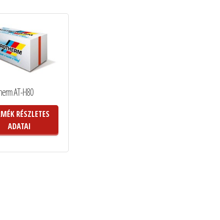
therm AT-H80
RMÉK RÉSZLETES
ADATAI