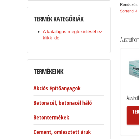
Rendezés
Sorrend -/+
TERMÉK
KATEGÓRIÁK
A katalógus megtekintéséhez
klikk ide
Austrother
TERMÉKEINK
Akciós építőanyagok
Austrot
Betonacél, betonacél háló
TE
Betontermékek
Cement, ömlesztett áruk