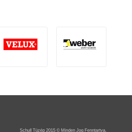
Schull Tüzép 2015 © Minden Jog Fenntartva.