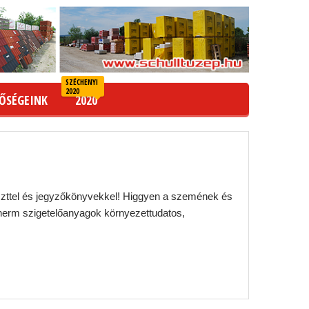
SZÉCHENYI
2020
ŐSÉGEINK
2020
teszttel és jegyzőkönyvekkel! Higgyen a szemének és
otherm szigetelőanyagok környezettudatos,