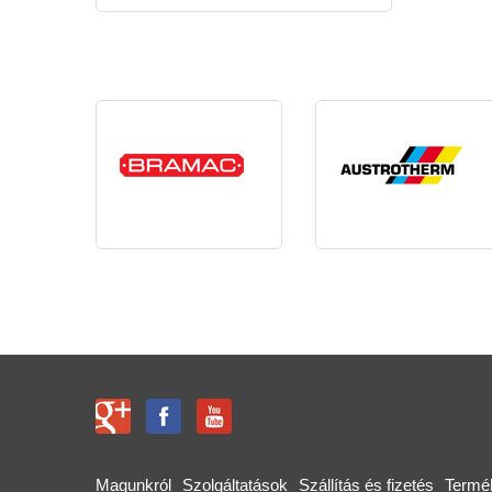
Magunkról
Szolgáltatások
Szállítás és fizetés
Termé