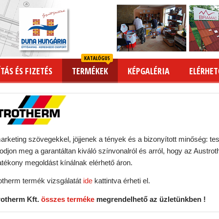
KATALÓGUS
TÁS ÉS FIZETÉS
TERMÉKEK
KÉPGALÉRIA
ELÉRHET
marketing szövegekkel, jöjjenek a tények és a bizonyított minőség: 
odjon meg a garantáltan kiváló színvonalról és arról, hogy az Austr
atékony megoldást kínálnak elérhető áron.
otherm termék vizsgálatát
ide
kattintva érheti el.
rotherm Kft.
összes terméke
megrendelhető az üzletünkben !