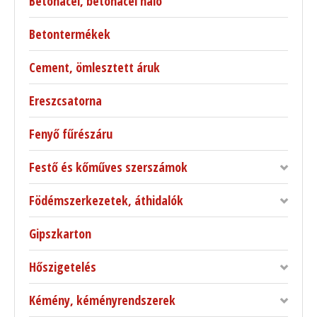
Betonacél, betonacél háló
Betontermékek
Cement, ömlesztett áruk
Ereszcsatorna
Fenyő fűrészáru
Festő és kőműves szerszámok
Födémszerkezetek, áthidalók
Gipszkarton
Hőszigetelés
Kémény, kéményrendszerek