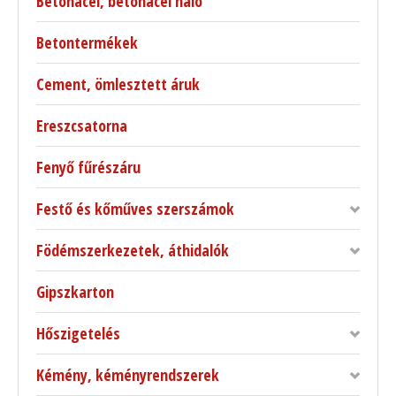
Betonacél, betonacél háló
Betontermékek
Cement, ömlesztett áruk
Ereszcsatorna
Fenyő fűrészáru
Festő és kőműves szerszámok
Födémszerkezetek, áthidalók
Gipszkarton
Hőszigetelés
Kémény, kéményrendszerek