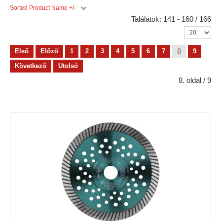
Sorted Product Name +/-
Találatok: 141 - 160 / 166
8
Első
Előző
1
2
3
4
5
6
7
9
Következő
Utolsó
8. oldal / 9