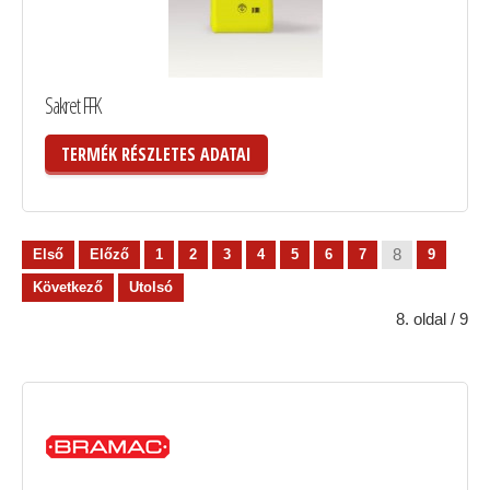
Sakret FFK
TERMÉK RÉSZLETES ADATAI
8
Első
Előző
1
2
3
4
5
6
7
9
Következő
Utolsó
8. oldal / 9