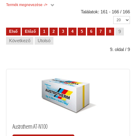
Termék megnevezése -/+
Találatok: 161 - 166 / 166
9
Első
Előző
1
2
3
4
5
6
7
8
Következő
Utolsó
9. oldal / 9
Austrotherm AT-N100