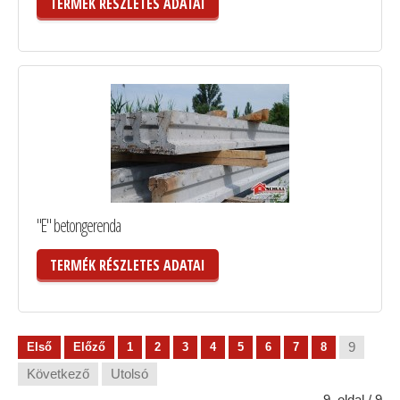
TERMÉK RÉSZLETES ADATAI
"E" betongerenda
TERMÉK RÉSZLETES ADATAI
9
Első
Előző
1
2
3
4
5
6
7
8
Következő
Utolsó
9. oldal / 9