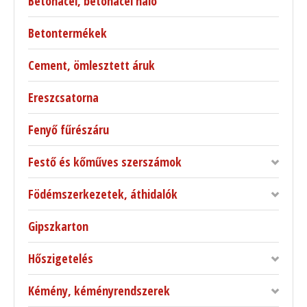
Betonacél, betonacél háló
Betontermékek
Cement, ömlesztett áruk
Ereszcsatorna
Fenyő fűrészáru
Festő és kőműves szerszámok
Födémszerkezetek, áthidalók
Gipszkarton
Hőszigetelés
Kémény, kéményrendszerek