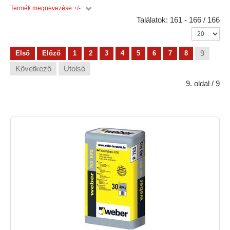
Termék megnevezése +/-
Találatok: 161 - 166 / 166
9
Első
Előző
1
2
3
4
5
6
7
8
Következő
Utolsó
9. oldal / 9