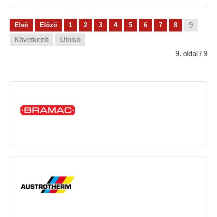
9
Első
Előző
1
2
3
4
5
6
7
8
Következő
Utolsó
9. oldal / 9