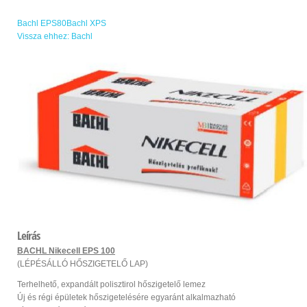
Bachl EPS80
Bachl XPS
Vissza ehhez: Bachl
Leírás
BACHL Nikecell EPS 100
(LÉPÉSÁLLÓ HŐSZIGETELŐ LAP)
Terhelhető, expandált polisztirol hőszigetelő lemez
Új és régi épületek hőszigetelésére egyaránt alkalmazható