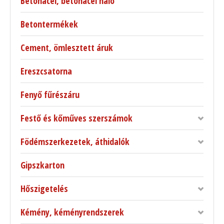
Betonacél, betonacél háló
Betontermékek
Cement, ömlesztett áruk
Ereszcsatorna
Fenyő fűrészáru
Festő és kőműves szerszámok
Födémszerkezetek, áthidalók
Gipszkarton
Hőszigetelés
Kémény, kéményrendszerek